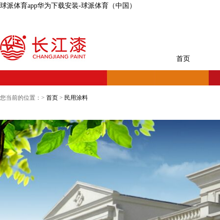
球派体育app华为下载安装-球派体育（中国）
首页
您当前的位置：>
首页
>
民用涂料