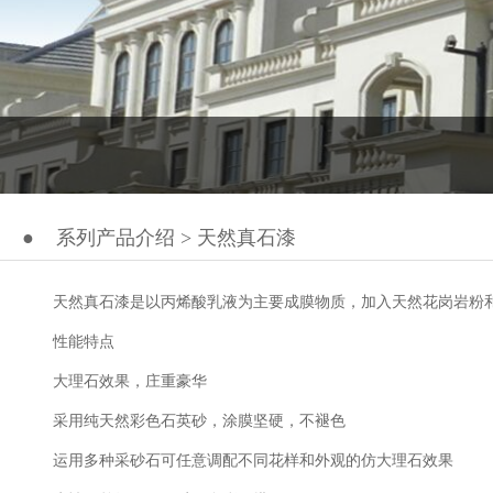
●
系列产品介绍 > 天然真石漆
天然真石漆是以丙烯酸乳液为主要成膜物质，加入天然花岗岩粉和
性能特点
大理石效果，庄重豪华
采用纯天然彩色石英砂，涂膜坚硬，不褪色
运用多种采砂石可任意调配不同花样和外观的仿大理石效果