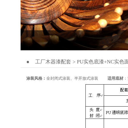
●
工厂木器漆配套 > PU实色底漆+NC实色
涂装风格：
全封闭式涂装、半开放式涂装
适用底材