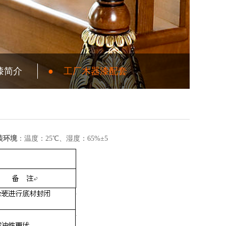
漆简介
●
工厂木器漆配套
装环境
：温度：25℃、湿度：65%±5