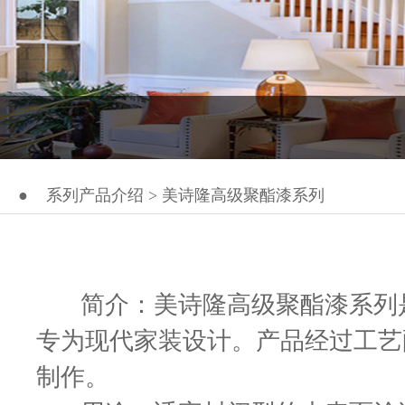
●
系列产品介绍 > 美诗隆高级聚酯漆系列
简介：美诗隆高级聚酯漆系列是
专为现代家装设计。产品经过工艺
制作。