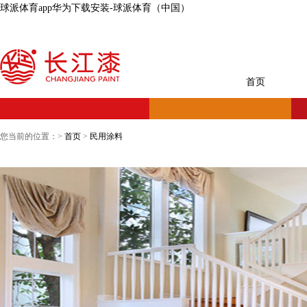
球派体育app华为下载安装-球派体育（中国）
首页
您当前的位置：>
首页
>
民用涂料