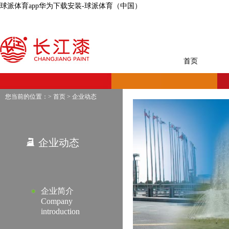
球派体育app华为下载安装-球派体育（中国）
首页
您当前的位置：>
首页
>
企业动态
企业动态
企业简介
Company
introduction