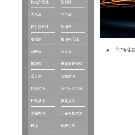
机械产品漆
塑料漆
美术漆
导电漆
反射隔热漆
绝缘漆
耐热漆
烟囱标志漆
●
车辆漆
耐酸漆
防火漆
氟碳漆
氯化聚烯烃漆
1
沥青漆
醇酸类漆
硝基类漆
天然树脂类漆
环氧类漆
氨基类漆
油脂类漆
元素有机类漆
树脂
酚醛类漆