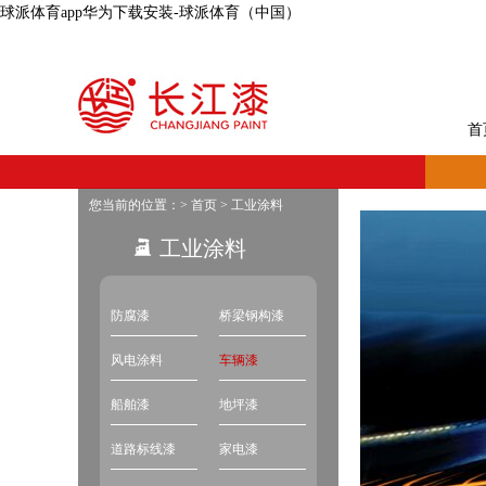
球派体育app华为下载安装-球派体育（中国）
首
您当前的位置：>
首页
>
工业涂料
工业涂料
防腐漆
桥梁钢构漆
风电涂料
车辆漆
船舶漆
地坪漆
道路标线漆
家电漆