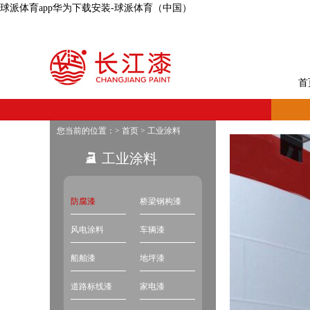
球派体育app华为下载安装-球派体育（中国）
首
您当前的位置：>
首页
>
工业涂料
工业涂料
防腐漆
桥梁钢构漆
风电涂料
车辆漆
船舶漆
地坪漆
道路标线漆
家电漆