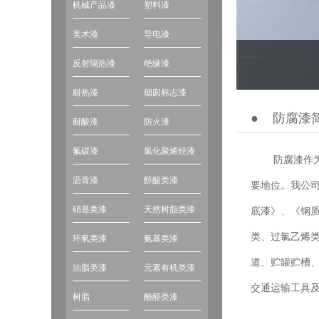
机械产品漆
塑料漆
美术漆
导电漆
反射隔热漆
绝缘漆
耐热漆
烟囱标志漆
●
防腐漆
耐酸漆
防火漆
氟碳漆
氯化聚烯烃漆
防腐漆作为金
沥青漆
醇酸类漆
要地位。我公司
硝基类漆
天然树脂类漆
底漆》、《钢
类、过氯乙烯
环氧类漆
氨基类漆
道、贮罐贮槽
油脂类漆
元素有机类漆
交通运输工具
树脂
酚醛类漆