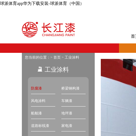
球派体育app华为下载安装-球派体育（中国）
首
您当前的位置：>
首页
>
工业涂料
工业涂料
防腐漆
桥梁钢构漆
风电涂料
车辆漆
船舶漆
地坪漆
道路标线漆
家电漆