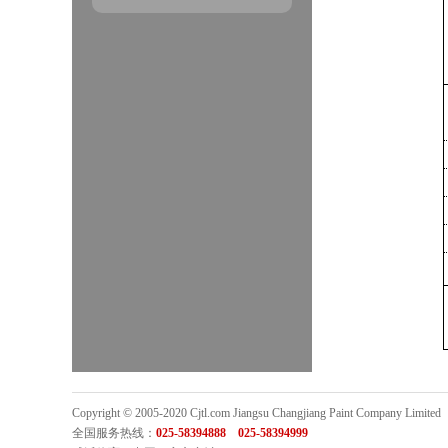
Copyright © 2005-2020 Cjtl.com Jiangsu Changjiang Paint Company Limited
全国服务热线：
025-58394888 025-58394999