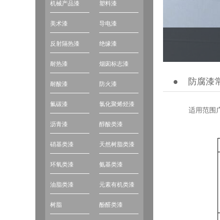
机械产品漆
塑料漆
美术漆
导电漆
反射隔热漆
绝缘漆
耐热漆
烟囱标志漆
●
防腐漆
耐酸漆
防火漆
氟碳漆
氯化聚烯烃漆
适用范围广，
沥青漆
醇酸类漆
硝基类漆
天然树脂类漆
环氧类漆
氨基类漆
油脂类漆
元素有机类漆
树脂
酚醛类漆