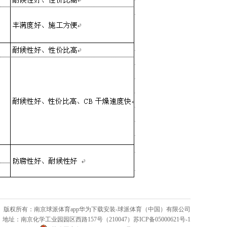
版权所有：南京球派体育app华为下载安装-球派体育（中国）有限公司
地址：南京化学工业园园区西路157号（210047）苏ICP备05000621号-1