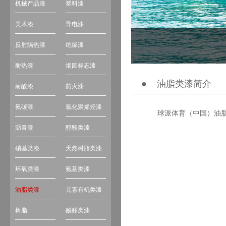
机械产品漆
塑料漆
美术漆
导电漆
反射隔热漆
绝缘漆
耐热漆
烟囱标志漆
●
油脂类漆简介
耐酸漆
防火漆
氟碳漆
氯化聚烯烃漆
球派体育（中国）油脂类
沥青漆
醇酸类漆
硝基类漆
天然树脂类漆
环氧类漆
氨基类漆
油脂类漆
元素有机类漆
树脂
酚醛类漆