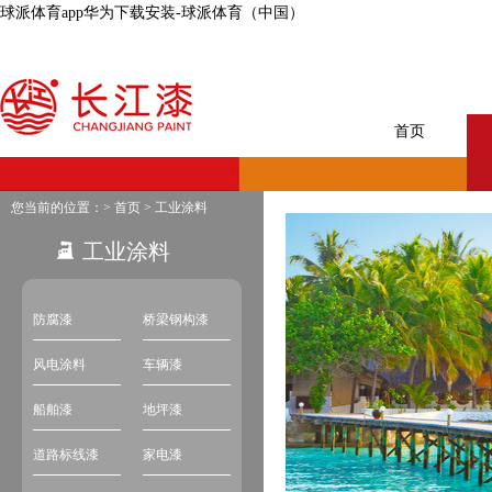
球派体育app华为下载安装-球派体育（中国）
首页
您当前的位置：>
首页
>
工业涂料
工业涂料
防腐漆
桥梁钢构漆
风电涂料
车辆漆
船舶漆
地坪漆
道路标线漆
家电漆