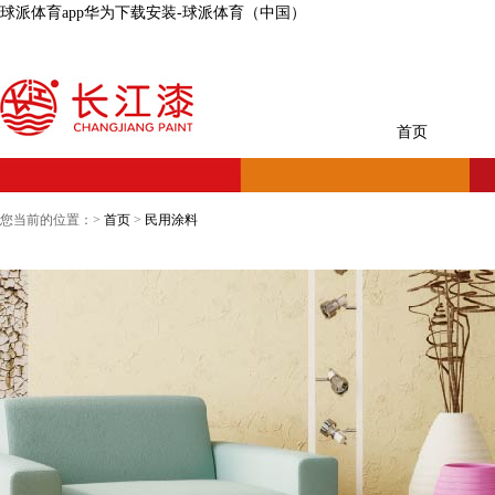
球派体育app华为下载安装-球派体育（中国）
首页
您当前的位置：>
首页
>
民用涂料