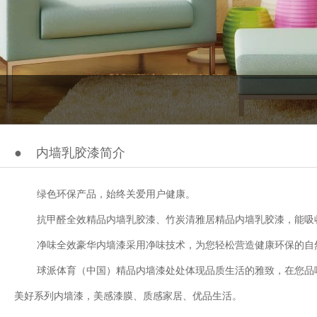
●
内墙乳胶漆简介
绿色环保产品，始终关爱用户健康。
抗甲醛全效精品内墙乳胶漆、竹炭清雅居精品内墙乳胶漆，能吸
净味全效豪华内墙漆采用净味技术，为您轻松营造健康环保的
球派体育（中国）精品内墙漆处处体现品质生活的雅致，在您品
美好系列内墙漆，美感漆膜、质感家居、优品生活。