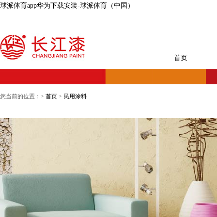
球派体育app华为下载安装-球派体育（中国）
首页
您当前的位置：>
首页
>
民用涂料