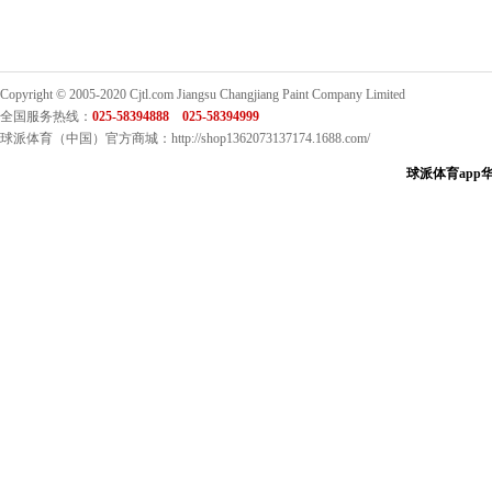
Copyright © 2005-2020 Cjtl.com Jiangsu Changjiang Paint Company Limited
全国服务热线：
025-58394888 025-58394999
球派体育（中国）官方商城：http://shop1362073137174.1688.com/
球派体育app