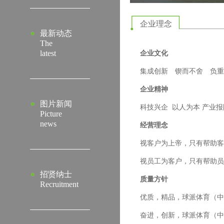
企业理念
最新动态
The
latest
企业文化
集成创新 锲而不舍 负重
企业精神
图片新闻
科技兴企
以人为本
产业报
Picture
news
经营理念
视客户为上帝，只有帮助客
视员工为客户，只有帮助员
招贤纳士
质量方针
Recruitment
优质，精品，球派体育（中
奋进，创新，球派体育（中